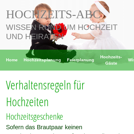
HOCHZEITS-ABC
WISSEN RUND UM HOCHZEIT
UND HEIRATEN
Hochzeits-
Home
Hochzeitsplanung
Feierplanung
Wi
Gäste
Verhaltensregeln für
Hochzeiten
Hochzeitsgeschenke
Sofern das Brautpaar keinen